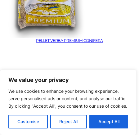
PELLET VERBA PREMIUM CONIFERA
We value your privacy
We use cookies to enhance your browsing experience,
pelletpegasus.it
© 2025 Pellet Pegasus. Diritti riservati. Registrato Blockchain
serve personalised ads or content, and analyse our traffic.
By clicking "Accept All", you consent to our use of cookies.
E-Lion
Web Designer Terni
Customise
Reject All
Accept All