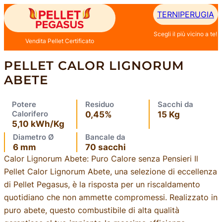
Vai
TERNI
PERUGIA
al
Scegli il più vicino a te!
contenuto
Vendita Pellet Certificato
PELLET CALOR LIGNORUM
ABETE
Potere
Residuo
Sacchi da
Calorifero
0,45%
15 Kg
5,10 kWh/Kg
Diametro Ø
Bancale da
6 mm
70 sacchi
Calor Lignorum Abete: Puro Calore senza Pensieri Il
Pellet Calor Lignorum Abete, una selezione di eccellenza
di Pellet Pegasus, è la risposta per un riscaldamento
quotidiano che non ammette compromessi. Realizzato in
puro abete, questo combustibile di alta qualità